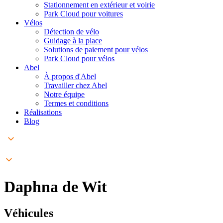
Stationnement en extérieur et voirie
Park Cloud pour voitures
Vélos
Détection de vélo
Guidage à la place
Solutions de paiement pour vélos
Park Cloud pour vélos
Abel
À propos d'Abel
Travailler chez Abel
Notre équipe
Termes et conditions
Réalisations
Blog
Daphna de Wit
Véhicules